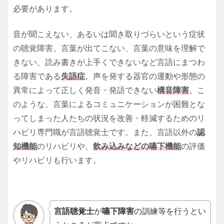
必要があります。
音が聞こえない、あるいは聞き取りづらいという症状
の聴覚障害。言葉が出てこない、言葉の意味を理解で
きない、読み書きが上手くできないなど言語にまつわ
る障害である
失語症
。声を発する器官の運動や形態の
異常によって正しく発音・発語できない
構音障害
。こ
のような、言葉によるコミュニケーションが困難とな
ってしまった人たちの状況を改善・軽減するためのリ
ハビリ専門職が言語聴覚士です。また、言語以外の
認
知機能
のリハビリや、
飲み込みなどの嚥下機能
の評価
やリハビリも行います。
言語聴覚士
が
嚥下障害
の訓練等を行うとい