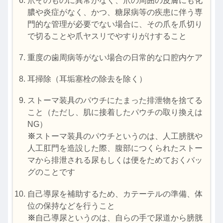
爪そのものに異常がなく、爪の周囲の皮膚にも化
膿や炎症がなく、かつ、糖尿病等の疾患に伴う専
門的な管理が必要でない場合に、その爪を爪切り
で切ることや爪ヤスリでやすりがけすること
重度の歯周病等がない場合の日常的な口腔内ケア
耳掃除（耳垢塞栓の除去を除く）
ストーマ装具のパウチにたまった排泄物を捨てる
こと（ただし、肌に接着したパウチの取り換えは
NG）
※
ストーマ装具のパウチというのは、人工膀胱や
人工肛門を造設した際、腹部につくられたストー
マから排泄される尿もしくは便をためておくバッ
グのことです
自己導尿を補助するため、カテーテルの準備、体
位の保持などを行うこと
※
自己導尿というのは、自らの手で尿道から膀胱