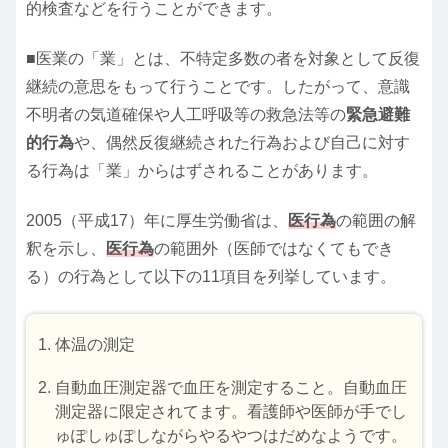
的検査などを行うことができます。
■医業の「業」とは、不特定多数の者を対象として反復
継続の意思をもって行うことです。したがって、意識
不明者の気道確保や人工呼吸等の救急法等の
緊急避難
的行為
や、偶然反復継続された行為および自己に対す
る行為は「業」からはずされることがあります。
2005（平成17）年に厚生労働省は、
医行為
の範囲の解
釈を示し、
医行為
の範囲外（医師ではなくてもでき
る）の行為として以下の11項目を列挙しています。
体温の測定
自動血圧測定器で血圧を測定すること。自動血圧
測定器に限定されてます。看護師や医師が手でし
ゅぽしゅぽしながらやるやつはだめなようです。